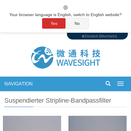
🌐
Your browser language is English, switch to English website?
Yes
No
🌐 Deutsch [Wechseln]
NAVIGATION
Navig
umsch
Suspendierter Stripline-Bandpassfilter