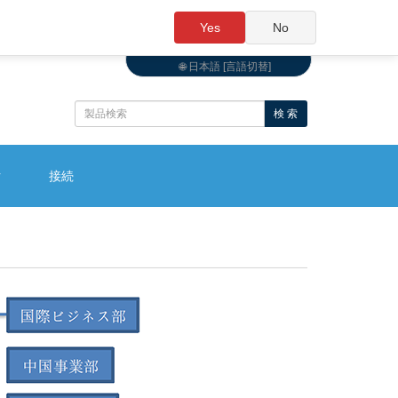
Yes
No
🌐 日本語 [言語切替]
検 索
ク
接続