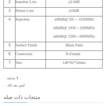
2
Insertion Loss
≤
2.0dB
3
Return Loss
≥
16
dB
4
Rejection
≥
80
dB@
DC
～
1830MHz
≥
80
dB@
1930
～
2500MHz
≥
60
dB@
2500
～
6000MHz
5
Surface Finish
Black Paint
6
Connectors
N-Female
7
Size
149*62*26mm
لا سابقة
ليس بعد ذلك
منتجات ذات صله