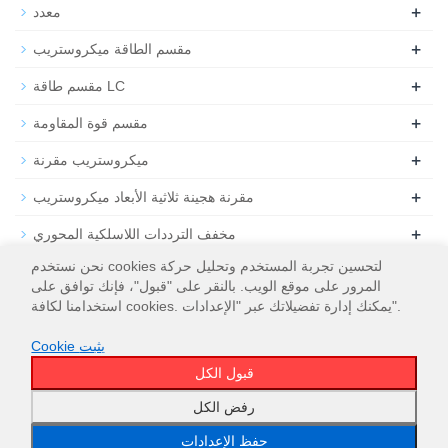
+
معدد
+
مقسم الطاقة ميكروستريب
+
مقسم طاقة LC
+
مقسم قوة المقاومة
+
ميكروستريب مقرنة
+
مقرنة هجينة ثلاثية الأبعاد ميكروستريب
+
مخفف الترددات اللاسلكية المحوري
نحن نستخدم cookies لتحسين تجربة المستخدم وتحليل حركة
+
تحميل التردد اللاسلكي المحوري
المرور على موقع الويب. بالنقر على "قبول"، فإنك توافق على
استخدامنا لكافة cookies. يمكنك إدارة تفضيلاتك عبر "الإعدادات".
Cookie يثبت
قبول الكل
خريطة الموقع
WT Microwave INC.
© 2026
رفض الكل
حفظ الإعدادات