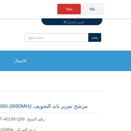
Yes
No
🌐 عربي [تبديل]
بحث
الاتصال
2560-2690MHz مرشح تمرير باند التجويف
WT-A0199-Q08 :رقم المنتج
2625MHz :تردد المركز