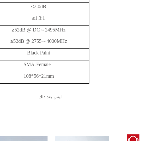
≤
2.0dB
≤
1.3:1
≥
52
dB @
DC
～
2495
MHz
≥
52
dB @
2755
～
4000MHz
Black Paint
SMA-Female
108*56*21mm
ليس بعد ذلك