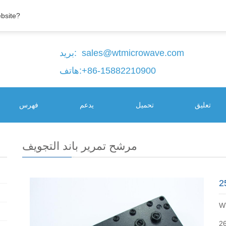
ebsite?
sales@wtmicrowave.com
بريد:
+86-15882210900
هاتف:
تعليق
تحميل
يدعم
فهرس
مرشح تمرير باند التجويف