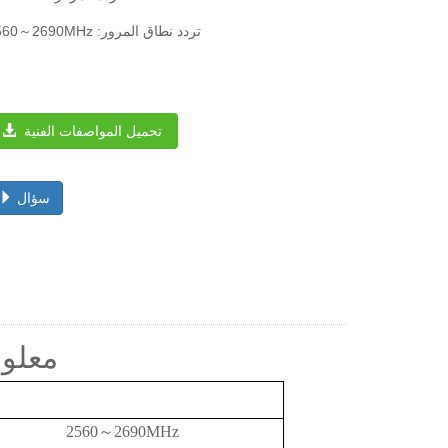
2560～2690MHz :تردد نطاق المرور
تحميل المواصفات الفنية
سؤال
معلوم
2560
～
2690MHz