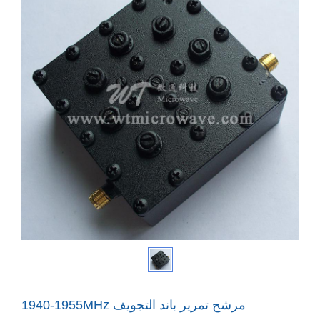
1940-1955MHz مرشح تمرير باند التجويف