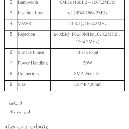
2
Bandwidth
6MHz (1661.2
～
1667.2MHz)
3
Insertion Loss
≤
1.2dB@1664.2MHz
4
VSWR
≤
1.3:1@1664.2MHz
5
Rejection
≥
40
dB@
F0
±
40MHz
(1624.2
MHz
，
1704.2
MHz)
6
Surface Finish
Black Paint
7
Power Handling
50W
8
Connectors
SMA-Female
9
Size
136*48*26mm
لا سابقة
ليس بعد ذلك
منتجات ذات صله