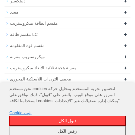
+
ديبلكسير
+
معدد
+
مقسم الطاقة ميكروستريب
+
مقسم طاقة LC
+
مقسم قوة المقاومة
+
ميكروستريب مقرنة
+
مقرنة هجينة ثلاثية الأبعاد ميكروستريب
+
مخفف الترددات اللاسلكية المحوري
نحن نستخدم cookies لتحسين تجربة المستخدم وتحليل حركة
+
تحميل التردد اللاسلكي المحوري
المرور على موقع الويب. بالنقر على "قبول"، فإنك توافق على
استخدامنا لكافة cookies. يمكنك إدارة تفضيلاتك عبر "الإعدادات".
Cookie يثبت
قبول الكل
خريطة الموقع
WT Microwave INC.
© 2026
رفض الكل