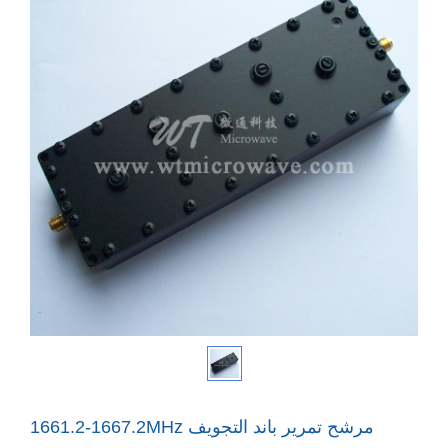
1661.2-1667.2MHz مرشح تمرير باند التجويف