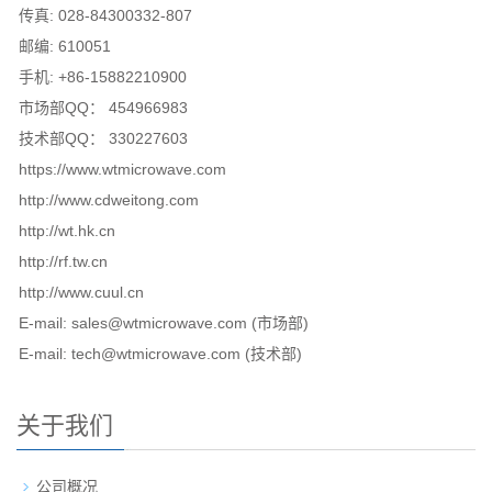
传真: 028-84300332-807
邮编: 610051
手机: +86-15882210900
市场部QQ： 454966983
技术部QQ： 330227603
https://www.wtmicrowave.com
http://www.cdweitong.com
http://wt.hk.cn
http://rf.tw.cn
http://www.cuul.cn
E-mail: sales@wtmicrowave.com (市场部)
E-mail: tech@wtmicrowave.com (技术部)
关于我们
公司概况