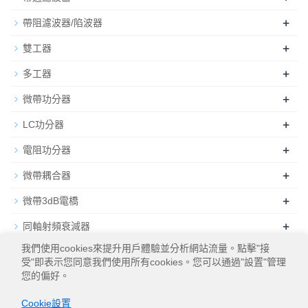
+
帶阻濾波器/陷波器
+
雙工器
+
多工器
+
微帶功分器
+
LC功分器
+
電阻功分器
+
微帶耦合器
+
微帶3dB電橋
+
同軸射頻衰減器
我們使用cookies來提升用戶體驗並分析網站流量。點擊"接
+
同軸射頻負載
受"即表示您同意我們使用所有cookies。您可以通過"設置"管理
您的偏好。
Cookie設置