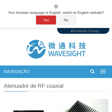
🌐
Your browser language is English, switch to English website?
Yes
No
🌐 Português [Chang]
NAVEGAÇÃO
Alter
de
nave
Atenuador de RF coaxial