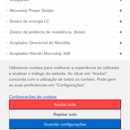
+
Microstrip Power Divider
+
Divisor de energia LC
+
Divisor de potência de resistência, divisor
+
Acoplador Direcional de Microfita
+
Acoplador Híbrido Microstrip 3dB
+
Atenuador de RF coaxial
Utilizamos cookies para melhorar a experiência do utilizador
e analisar o tráfego do website. Ao clicar em "Aceitar",
+
Carga de RF coaxial
concorda com a utilização de todos os cookies. Pode gerir
as suas preferências em "Configurações".
Configurações de cookies
Aceitar tudo
© 2026
WT Microwave INC.
Mapa do site
Rejeitar tudo
Guardar configurações
Email
WeChat
WhatsApp
Classificação
principal