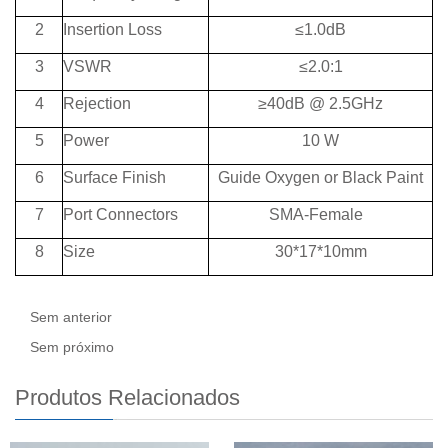
2
Insertion Loss
≤
1.0dB
3
VSWR
≤
2.0:1
4
Rejection
≥
40dB @ 2.5GHz
5
Power
10 W
6
Surface Finish
Guide Oxygen or Black Paint
7
Port Connectors
SMA-Female
8
Size
30*17*10mm
Sem anterior
Sem próximo
Produtos Relacionados