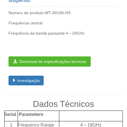
suspenso
Número de produto:WT-A0166-HS
Frequência central:
Frequência da banda passante:4～18GHz
Download de especificações técnicas
Investigação
Dados Técnicos
Serial
Parameters
1
Frequency
Range
4
～
18G
Hz