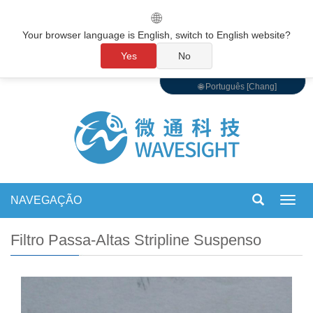
🌐
Your browser language is English, switch to English website?
Yes
No
🌐 Português [Chang]
NAVEGAÇÃO
Alter
de
nave
Filtro Passa-Altas Stripline Suspenso