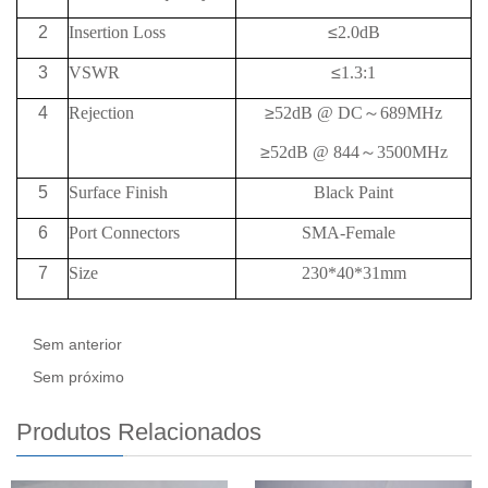
2
Insertion Loss
≤
2.0dB
3
VSWR
≤
1.3:1
4
Rejection
≥
52
dB @
DC
～
689
MHz
≥
52
dB @
844
～
3500MHz
5
Surface Finish
Black Paint
6
Port Connectors
SMA-Female
7
Size
230*40*31mm
Sem anterior
Sem próximo
Produtos Relacionados