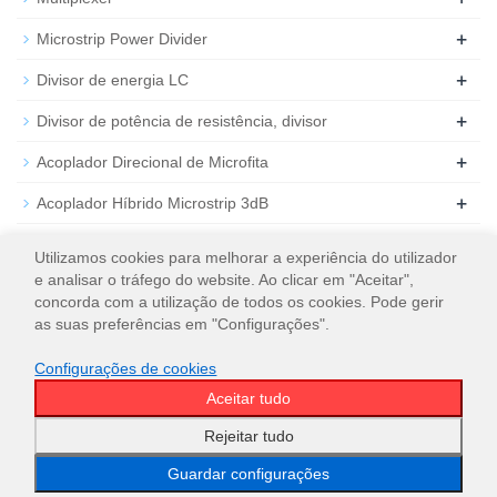
+
Microstrip Power Divider
+
Divisor de energia LC
+
Divisor de potência de resistência, divisor
+
Acoplador Direcional de Microfita
+
Acoplador Híbrido Microstrip 3dB
+
Atenuador de RF coaxial
Utilizamos cookies para melhorar a experiência do utilizador
e analisar o tráfego do website. Ao clicar em "Aceitar",
+
Carga de RF coaxial
concorda com a utilização de todos os cookies. Pode gerir
as suas preferências em "Configurações".
Configurações de cookies
Aceitar tudo
© 2026
WT Microwave INC.
Mapa do site
Rejeitar tudo
Guardar configurações
Email
WeChat
WhatsApp
Classificação
principal