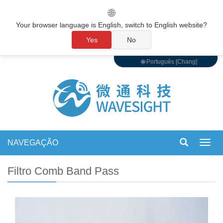
🌐
Your browser language is English, switch to English website?
Yes
No
🌐 Português [Chang]
NAVEGAÇÃO
Alter
de
nave
Filtro Comb Band Pass