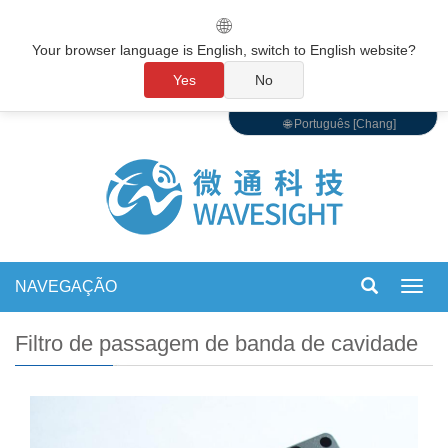
🌐
Your browser language is English, switch to English website?
Yes
No
🌐 Português [Chang]
NAVEGAÇÃO
Alter
de
nave
Filtro de passagem de banda de cavidade