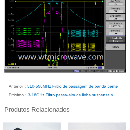
Anterior：
510-558MHz Filtro de passagem de banda pente
Próximo：
3-18GHz Filtro passa-alta de linha suspensa s
Produtos Relacionados