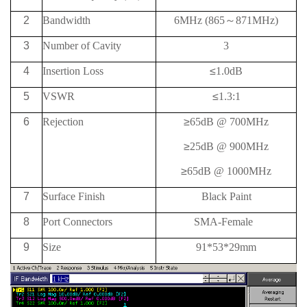
2
Bandwidth
6MHz (865
～
871MHz)
3
Number of Cavity
3
4
Insertion Loss
≤
1.0dB
5
VSWR
≤
1.3:1
6
Rejection
≥
65
dB @
700MHz
≥
25
dB @
900MHz
≥
65
dB @
1000MHz
7
Surface Finish
Black Paint
8
Port Connectors
SMA-Female
9
Size
91*53*29mm