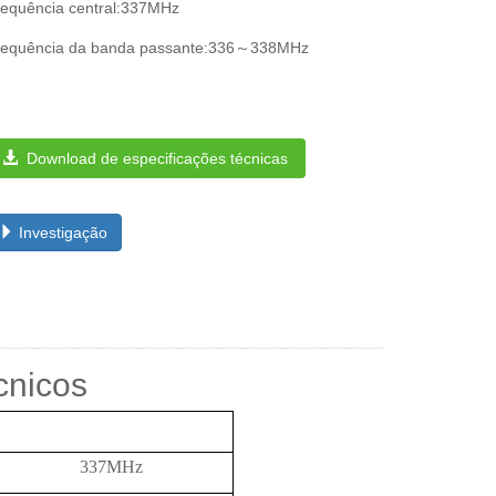
requência central:337MHz
requência da banda passante:336～338MHz
Download de especificações técnicas
Investigação
cnicos
337MHz