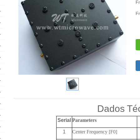
F
+
F
+
+
+
+
+
+
+
+
Dados Té
+
Serial
Parameters
+
1
Center Frequency [F0]
+