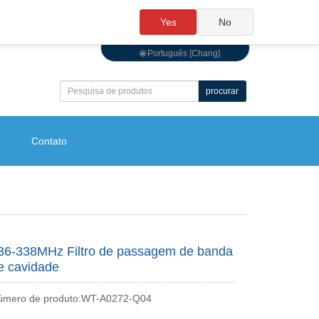
Yes
No
🌐 Português [Chang]
procurar
Contato
36-338MHz Filtro de passagem de banda
e cavidade
úmero de produto:WT-A0272-Q04