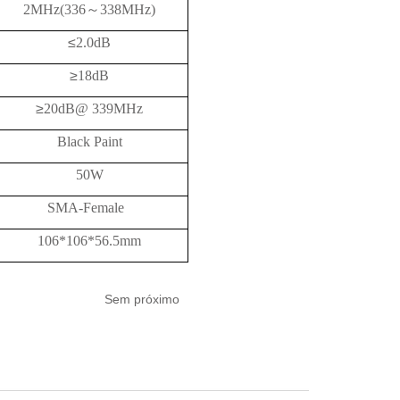
2MHz(336
～
338MHz)
≤
2.0dB
≥
18
dB
≥
20
dB@
339MHz
Black Paint
50W
SMA-Female
106*106*56.5mm
Sem próximo