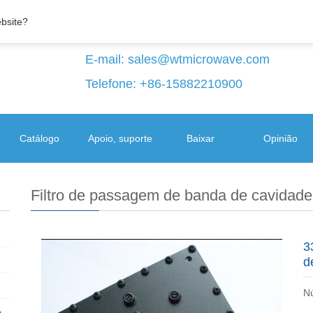
ebsite?
E-mail:
sales@wtmicrowave.com
Telefone: +86-15882210900
Catálogo
Apoio, suporte
Baixar
Opinião
Filtro de passagem de banda de cavidade
3
d
N
+