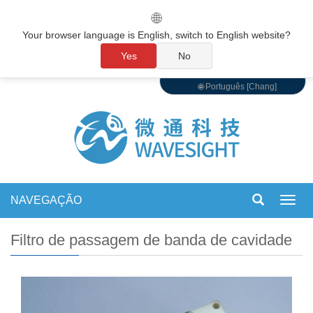
🌐
Your browser language is English, switch to English website?
Yes
No
🌐 Português [Chang]
NAVEGAÇÃO
Alter
de
nave
Filtro de passagem de banda de cavidade