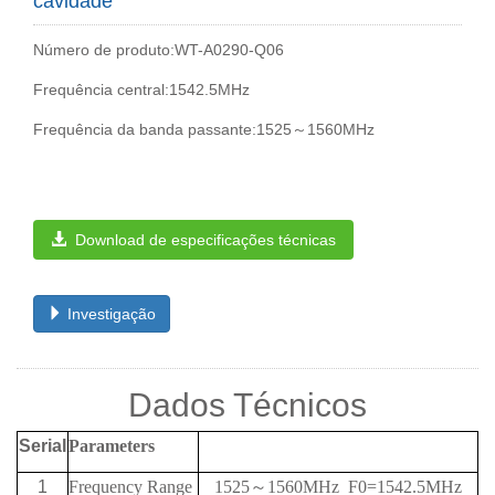
cavidade
Número de produto:WT-A0290-Q06
Frequência central:1542.5MHz
Frequência da banda passante:1525～1560MHz
Download de especificações técnicas
Investigação
Dados Técnicos
Serial
Parameters
1
Frequency Range
1525
～
1560MHz
F0=1542.5MHz