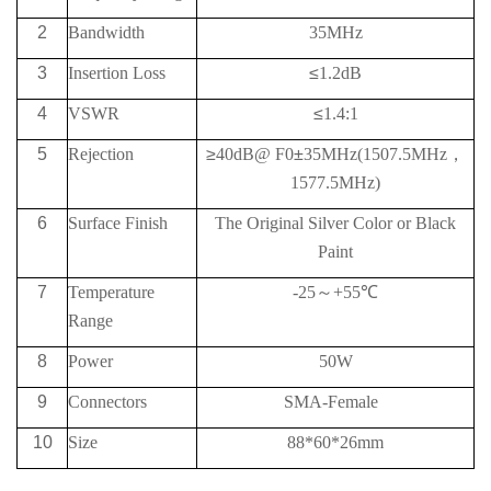
2
Bandwidth
35MHz
3
Insertion Loss
≤
1.2dB
4
VSWR
≤
1.4:1
5
Rejection
≥
40
dB@
F0
±
35MHz
(1507.5
MHz
，
1577.5
MHz)
6
Surface Finish
The Original Silver Color or Black
Paint
7
Temperature
-25
～
+55
℃
Range
8
Power
50W
9
Connectors
SMA-Female
10
Size
88*60*26mm