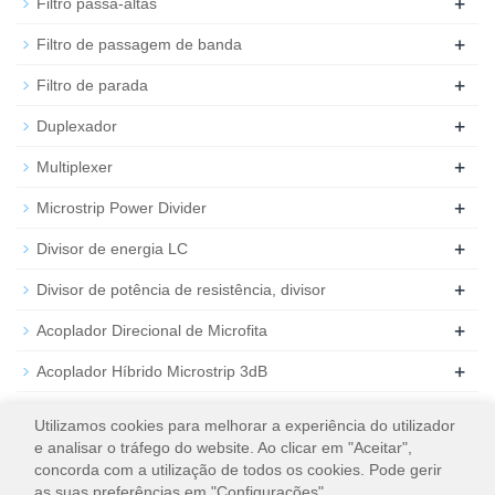
+
Filtro passa-altas
+
Filtro de passagem de banda
+
Filtro de parada
+
Duplexador
+
Multiplexer
+
Microstrip Power Divider
+
Divisor de energia LC
+
Divisor de potência de resistência, divisor
+
Acoplador Direcional de Microfita
+
Acoplador Híbrido Microstrip 3dB
+
Atenuador de RF coaxial
Utilizamos cookies para melhorar a experiência do utilizador
e analisar o tráfego do website. Ao clicar em "Aceitar",
+
Carga de RF coaxial
concorda com a utilização de todos os cookies. Pode gerir
as suas preferências em "Configurações".