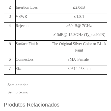
2
Insertion Loss
≤
2.0dB
3
VSWR
≤
1.8:1
4
Rejection
≥
50
dB@
7GHz
≥
15
dB@
15.3GHz (Type
≥
20
dB
)
5
Surface Finish
The Original Silver Color or Black
Paint
6
Connectors
SMA-Female
7
Size
39*14.5*8mm
Sem anterior
Sem próximo
Produtos Relacionados