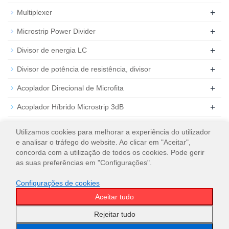
+
Multiplexer
+
Microstrip Power Divider
+
Divisor de energia LC
+
Divisor de potência de resistência, divisor
+
Acoplador Direcional de Microfita
+
Acoplador Híbrido Microstrip 3dB
+
Atenuador de RF coaxial
Utilizamos cookies para melhorar a experiência do utilizador
e analisar o tráfego do website. Ao clicar em "Aceitar",
+
Carga de RF coaxial
concorda com a utilização de todos os cookies. Pode gerir
as suas preferências em "Configurações".
Configurações de cookies
Aceitar tudo
© 2026
WT Microwave INC.
Mapa do site
Rejeitar tudo