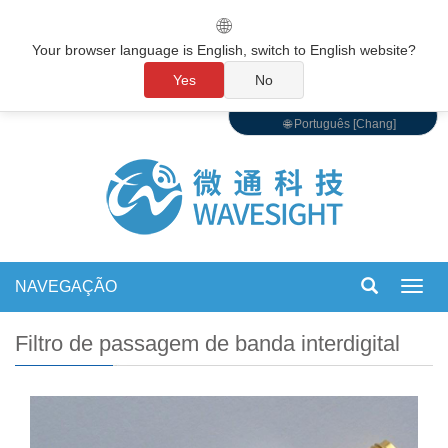
🌐
Your browser language is English, switch to English website?
Yes
No
🌐 Português [Chang]
NAVEGAÇÃO
Alter
de
nave
Filtro de passagem de banda interdigital