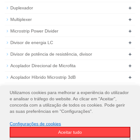
+
Duplexador
+
Multiplexer
+
Microstrip Power Divider
+
Divisor de energia LC
+
Divisor de potência de resistência, divisor
+
Acoplador Direcional de Microfita
+
Acoplador Híbrido Microstrip 3dB
+
Atenuador de RF coaxial
Utilizamos cookies para melhorar a experiência do utilizador
e analisar o tráfego do website. Ao clicar em "Aceitar",
+
Carga de RF coaxial
concorda com a utilização de todos os cookies. Pode gerir
as suas preferências em "Configurações".
Configurações de cookies
Aceitar tudo
© 2026
WT Microwave INC.
Mapa do site