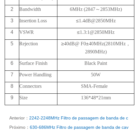
2
Bandwidth
6MHz (2847
～
2853MHz)
3
Insertion Loss
≤
1.4dB@2850MHz
4
VSWR
≤
1.3:1@2850MHz
5
Rejection
≥
40
dB@
F0
±
40MHz
(2810
MHz
，
2890
MHz)
6
Surface Finish
Black Paint
7
Power Handling
50W
8
Connectors
SMA-Female
9
Size
136*48*21mm
Anterior：
2242-2248MHz Filtro de passagem de banda de c
Próximo：
630-686MHz Filtro de passagem de banda de cav