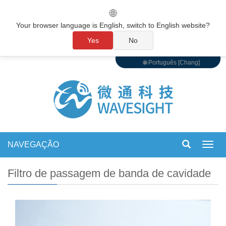
🌐
Your browser language is English, switch to English website?
Yes
No
🌐 Português [Chang]
NAVEGAÇÃO
Alter
de
nave
Filtro de passagem de banda de cavidade