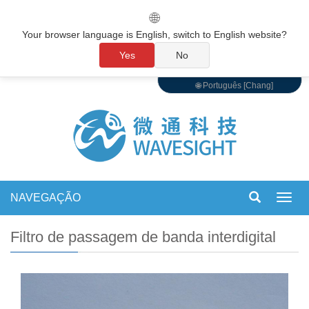
🌐
Your browser language is English, switch to English website?
Yes
No
🌐 Português [Chang]
NAVEGAÇÃO
Alter
de
nave
Filtro de passagem de banda interdigital