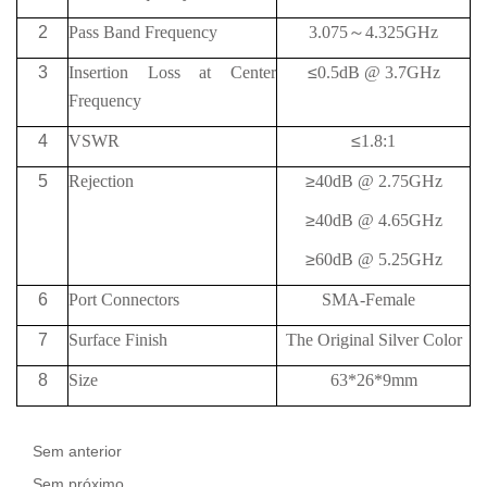
2
Pass Band Frequency
3.075
～
4.325GHz
3
Insertion Loss at Center
≤
0.5dB @ 3.7GHz
Frequency
4
VSWR
≤
1.8:1
5
Rejection
≥
40
dB @
2.75GHz
≥
40
dB @
4.65GHz
≥
60
dB @
5.25GHz
6
Port Connectors
SMA-Female
7
Surface Finish
The Original Silver Color
8
Size
63*26*9mm
Sem anterior
Sem próximo