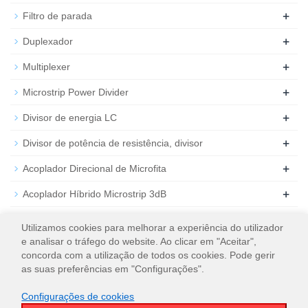
+
Filtro de parada
+
Duplexador
+
Multiplexer
+
Microstrip Power Divider
+
Divisor de energia LC
+
Divisor de potência de resistência, divisor
+
Acoplador Direcional de Microfita
+
Acoplador Híbrido Microstrip 3dB
+
Atenuador de RF coaxial
Utilizamos cookies para melhorar a experiência do utilizador
e analisar o tráfego do website. Ao clicar em "Aceitar",
+
Carga de RF coaxial
concorda com a utilização de todos os cookies. Pode gerir
as suas preferências em "Configurações".
Configurações de cookies