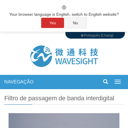
🌐
Your browser language is English, switch to English website?
Yes
No
🌐 Português [Chang]
NAVEGAÇÃO
Alter
de
nave
Filtro de passagem de banda interdigital