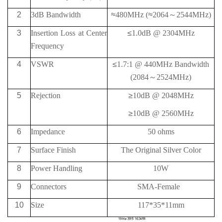
2
3dB Bandwidth
≈
480MHz (
≈
2064
～
2544MHz)
3
Insertion Loss at Center
≤
1.0dB @ 2304MHz
Frequency
4
VSWR
≤
1.7:1 @ 440MHz Bandwidth
(2084
～
2524MHz)
5
Rejection
≥
10
dB @
2048MHz
≥
10
dB @
2560MHz
6
Impedance
50 ohms
7
Surface Finish
The Original Silver Color
8
Power Handling
10W
9
Connectors
SMA-Female
10
Size
117*35*11mm