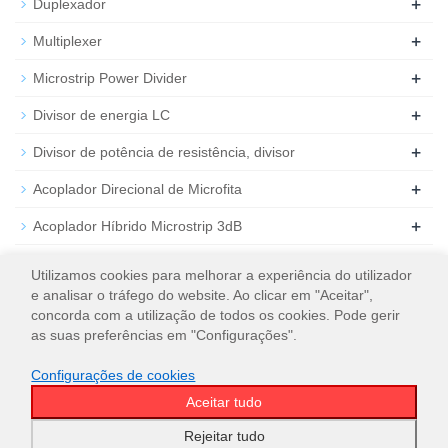
+
Duplexador
+
Multiplexer
+
Microstrip Power Divider
+
Divisor de energia LC
+
Divisor de potência de resistência, divisor
+
Acoplador Direcional de Microfita
+
Acoplador Híbrido Microstrip 3dB
+
Atenuador de RF coaxial
Utilizamos cookies para melhorar a experiência do utilizador
e analisar o tráfego do website. Ao clicar em "Aceitar",
+
Carga de RF coaxial
concorda com a utilização de todos os cookies. Pode gerir
as suas preferências em "Configurações".
Configurações de cookies
Aceitar tudo
© 2026
WT Microwave INC.
Mapa do site
Rejeitar tudo