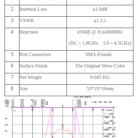
2
Insertion Loss
≤
1.0dB
3
VSWR
≤
1.5:1
4
Rejection
≥
50
dB @
Fc
±
400MHz
(DC
～
1.8GHz
、
3.0
～
4.5GHz)
5
Port Connectors
SMA-Female
6
Surface Finish
The Original Silver Color
7
Net Weight
0.045 KG
8
Size
53*35*10mm