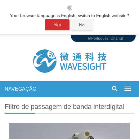
🌐
Your browser language is English, switch to English website?
Yes
No
🌐 Português [Chang]
NAVEGAÇÃO
Alter
de
nave
Filtro de passagem de banda interdigital