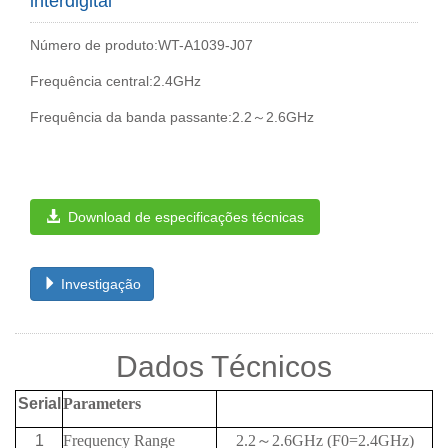
interdigital
Número de produto:WT-A1039-J07
Frequência central:2.4GHz
Frequência da banda passante:2.2～2.6GHz
Download de especificações técnicas
Investigação
Dados Técnicos
Serial
Parameters
1
Frequency Range
2.2
～
2.6GHz
(F0=2.4GHz)