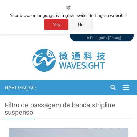
🌐
Your browser language is English, switch to English website?
Yes
No
🌐 Português [Chang]
NAVEGAÇÃO
Alter
de
nave
Filtro de passagem de banda stripline
suspenso