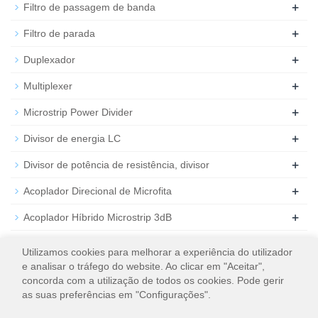
+
Filtro de passagem de banda
+
Filtro de parada
+
Duplexador
+
Multiplexer
+
Microstrip Power Divider
+
Divisor de energia LC
+
Divisor de potência de resistência, divisor
+
Acoplador Direcional de Microfita
+
Acoplador Híbrido Microstrip 3dB
+
Atenuador de RF coaxial
Utilizamos cookies para melhorar a experiência do utilizador
e analisar o tráfego do website. Ao clicar em "Aceitar",
+
Carga de RF coaxial
concorda com a utilização de todos os cookies. Pode gerir
as suas preferências em "Configurações".