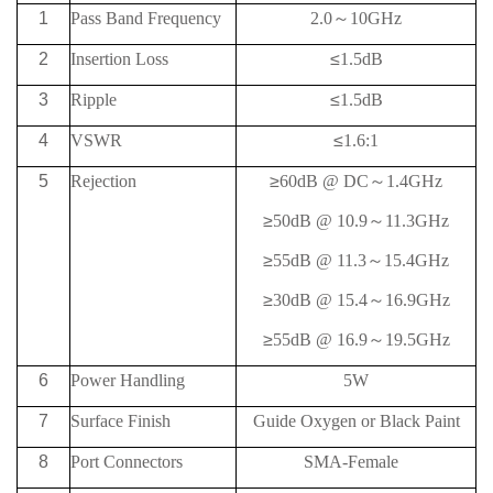
1
Pass Band Frequency
2.0
～
10G
Hz
2
Insertion Loss
≤
1.5dB
3
Ripple
≤
1.5dB
4
VSWR
≤
1.6:1
5
Rejection
≥
60
dB @
DC
～
1.4
G
Hz
≥
50
dB @
10.9
～
11.3
G
Hz
≥
55
dB @
11.3
～
15.4
G
Hz
≥
30
dB @
15.4
～
16.9
G
Hz
≥
55
dB @
16.9
～
19.5
G
Hz
6
Power Handling
5W
7
Surface Finish
Guide Oxygen or Black Paint
8
Port Connectors
SMA-Female