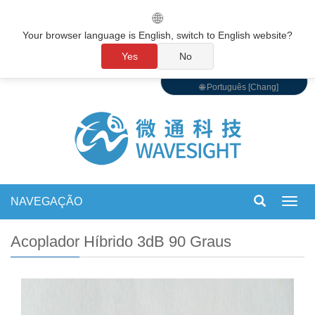
🌐
Your browser language is English, switch to English website?
Yes
No
🌐 Português [Chang]
NAVEGAÇÃO
Alter
de
nave
Acoplador Híbrido 3dB 90 Graus