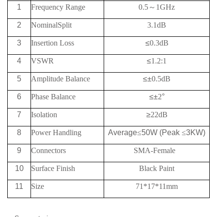
1
Frequency
Range
0.5
～
1GHz
2
NominalSplit
3.1dB
3
Insertion Loss
≤
0.3dB
4
VSWR
≤
1.2:1
5
Amplitude Balance
≤
±
0.5dB
6
Phase Balance
≤
±
2
°
7
Isolation
≥
22
dB
8
Power Handling
Average
≤
50W (Peak
≤
3KW)
9
Connectors
SMA-Female
10
Surface Finish
Black Paint
11
Size
71*17*11mm