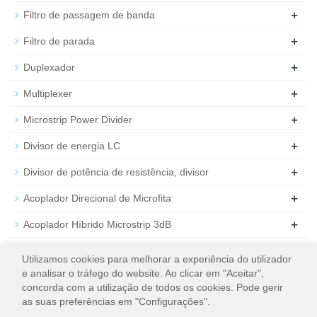
+
Filtro de passagem de banda
+
Filtro de parada
+
Duplexador
+
Multiplexer
+
Microstrip Power Divider
+
Divisor de energia LC
+
Divisor de potência de resistência, divisor
+
Acoplador Direcional de Microfita
+
Acoplador Híbrido Microstrip 3dB
+
Atenuador de RF coaxial
Utilizamos cookies para melhorar a experiência do utilizador
e analisar o tráfego do website. Ao clicar em "Aceitar",
+
Carga de RF coaxial
concorda com a utilização de todos os cookies. Pode gerir
as suas preferências em "Configurações".