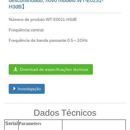
descontinuado, novo modelo:WT-E0231-
H3dB】
Número de produto:WT-E0011-H3dB
Frequência central:
Frequência da banda passante:0.5～1GHz
Download de especificações técnicas
Investigação
Dados Técnicos
Serial
Parameters