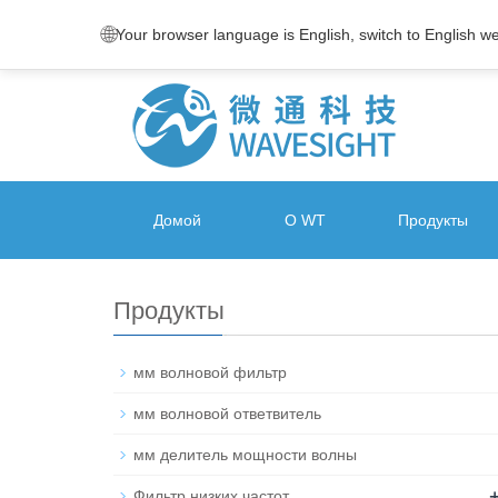
🌐
Your browser language is English, switch to English w
Домой
О WT
Продукты
Продукты
мм волновой фильтр
мм волновой ответвитель
мм делитель мощности волны
Фильтр низких частот