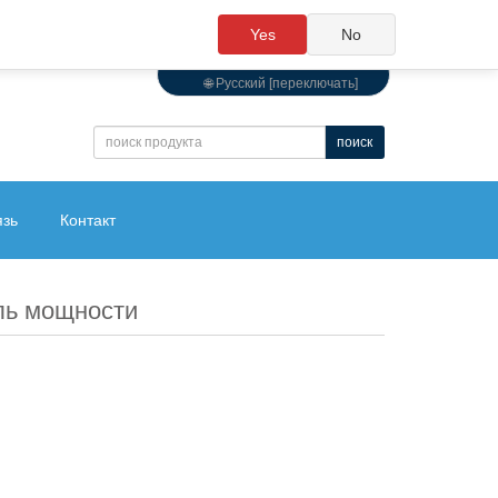
Yes
No
🌐 Pусский [переключать]
поиск
язь
Контакт
ль мощности