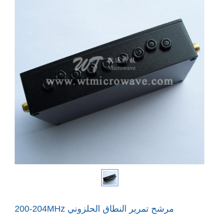
200-204MHz مرشح تمرير النطاق الحلزوني