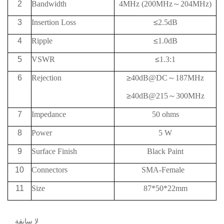
2
Bandwidth
4MHz (200MHz
～
204MHz)
3
Insertion Loss
≤
2.5dB
4
Ripple
≤
1.0dB
5
VSWR
≤
1.3:1
6
Rejection
≥
40dB@DC
～
187MHz
≥
40dB@215
～
300MHz
7
Impedance
50 ohms
8
Power
5 W
9
Surface Finish
Black Paint
10
Connectors
SMA-Female
11
Size
87*50*22mm
لا سابقة