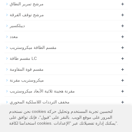
+
مرشح تمرير النطاق
+
مرشح توقف الفرقة
+
ديبلكسير
+
معدد
+
مقسم الطاقة ميكروستريب
+
مقسم طاقة LC
+
مقسم قوة المقاومة
+
ميكروستريب مقرنة
+
مقرنة هجينة ثلاثية الأبعاد ميكروستريب
+
مخفف الترددات اللاسلكية المحوري
نحن نستخدم cookies لتحسين تجربة المستخدم وتحليل حركة
+
تحميل التردد اللاسلكي المحوري
المرور على موقع الويب. بالنقر على "قبول"، فإنك توافق على
استخدامنا لكافة cookies. يمكنك إدارة تفضيلاتك عبر "الإعدادات".