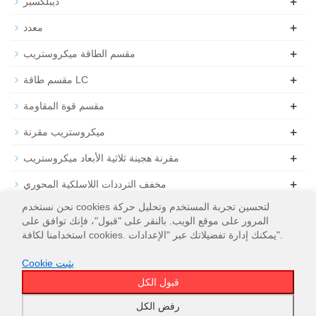
+
ديبلكسير
+
معدد
+
مقسم الطاقة ميكروستريب
+
مقسم طاقة LC
+
مقسم قوة المقاومة
+
ميكروستريب مقرنة
+
مقرنة هجينة ثلاثية الأبعاد ميكروستريب
+
مخفف الترددات اللاسلكية المحوري
نحن نستخدم cookies لتحسين تجربة المستخدم وتحليل حركة
+
تحميل التردد اللاسلكي المحوري
المرور على موقع الويب. بالنقر على "قبول"، فإنك توافق على
استخدامنا لكافة cookies. يمكنك إدارة تفضيلاتك عبر "الإعدادات".
Cookie يثبت
قبول الكل
خريطة الموقع
WT Microwave INC.
© 2026
رفض الكل