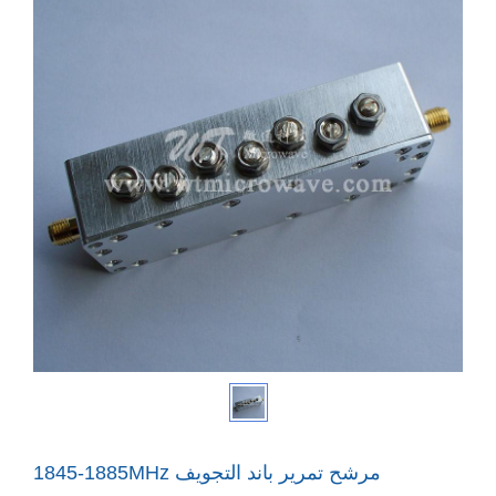
1845-1885MHz مرشح تمرير باند التجويف