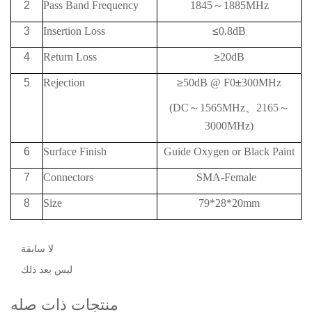
2
Pass Band Frequency
1845
～
1885MHz
3
Insertion Loss
≤
0.8dB
4
Return Loss
≥
20
dB
5
Rejection
≥
50
dB @ F0
±
300MHz
(DC
～
1565MHz
、
2165
～
3000MHz)
6
Surface Finish
Guide Oxygen
or Black Paint
7
Connectors
SMA-Female
8
Size
79*28*20mm
لا سابقة
ليس بعد ذلك
منتجات ذات صله