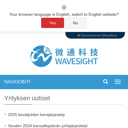
🌐
Your browser language is English, switch to English website?
Yes
No
🌐 Suomalainen [Muuttaa]
NAVIGOINTI
Vaihd
navigo
Yrityksen uutiset
2025 kevätjuhlan lomajärjestely
Vuoden 2024 kansallispäivän juhlajärjestelyt