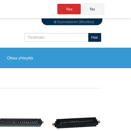
Yes
No
🌐 Suomalainen [Muuttaa]
Hae
Ottaa yhteyttä