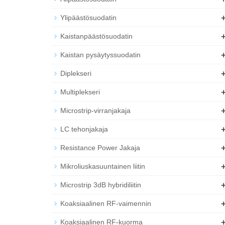
Ylipäästösuodatin
Kaistanpäästösuodatin
Kaistan pysäytyssuodatin
Diplekseri
Multiplekseri
Microstrip-virranjakaja
LC tehonjakaja
Resistance Power Jakaja
Mikroliuskasuuntainen liitin
Microstrip 3dB hybridiliitin
Koaksiaalinen RF-vaimennin
Koaksiaalinen RF-kuorma