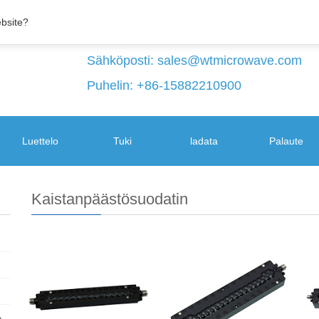
ebsite?
Sähköposti:
sales@wtmicrowave.com
Puhelin: +86-15882210900
Luettelo
Tuki
ladata
Palaute
Kaistanpäästösuodatin
+