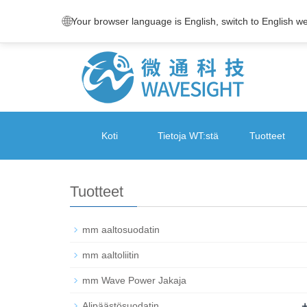
🌐
Your browser language is English, switch to English w
Koti
Tietoja WT:stä
Tuotteet
Tuotteet
mm aaltosuodatin
mm aaltoliitin
mm Wave Power Jakaja
Alipäästösuodatin