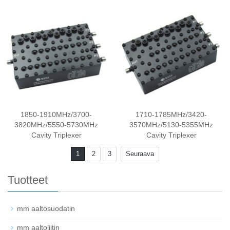
1850-1910MHz/3700-
1710-1785MHz/3420-
3820MHz/5550-5730MHz
3570MHz/5130-5355MHz
Cavity Triplexer
Cavity Triplexer
1
2
3
Seuraava
Tuotteet
mm aaltosuodatin
mm aaltoliitin