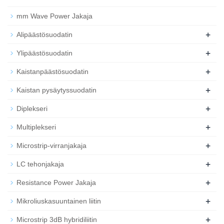
mm Wave Power Jakaja
+
Alipäästösuodatin
+
Ylipäästösuodatin
+
Kaistanpäästösuodatin
+
Kaistan pysäytyssuodatin
+
Diplekseri
+
Multiplekseri
+
Microstrip-virranjakaja
+
LC tehonjakaja
+
Resistance Power Jakaja
+
Mikroliuskasuuntainen liitin
+
Microstrip 3dB hybridiliitin