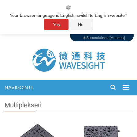
🌐
Your browser language is English, switch to English website?
Yes
No
🌐 Suomalainen [Muuttaa]
NAVIGOINTI
Vaihd
navigo
Multiplekseri