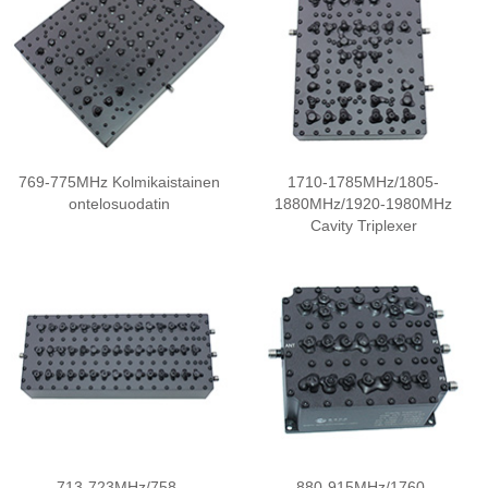
769-775MHz Kolmikaistainen
1710-1785MHz/1805-
ontelosuodatin
1880MHz/1920-1980MHz
Cavity Triplexer
713-723MHz/758-
880-915MHz/1760-