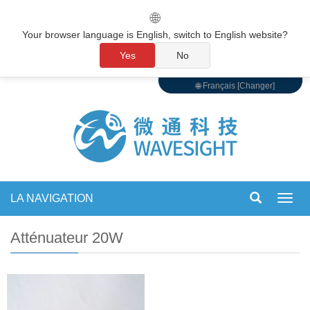
🌐
Your browser language is English, switch to English website?
Yes
No
🌐 Français [Changer]
LA NAVIGATION
Bascu
la
navig
Atténuateur 20W