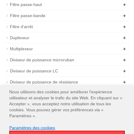
+
Filtre passe-haut
+
Filtre passe-bande
+
Filtre d'arrêt
+
Duplexeur
+
Multiplexeur
+
Diviseur de puissance microruban
+
Diviseur de puissance LC
+
Diviseur de puissance de résistance
Nous utilisons des cookies pour améliorer l'expérience
+
Coupleur directionnel microruban
utilisateur et analyser le trafic du site Web. En cliquant sur «
+
Accepter », vous acceptez notre utilisation de tous les
Coupleur hybride microruban 3dB
cookies. Vous pouvez gérer vos préférences via «
+
Atténuateur
Paramètres ».
+
Résiliation
Paramètres des cookies