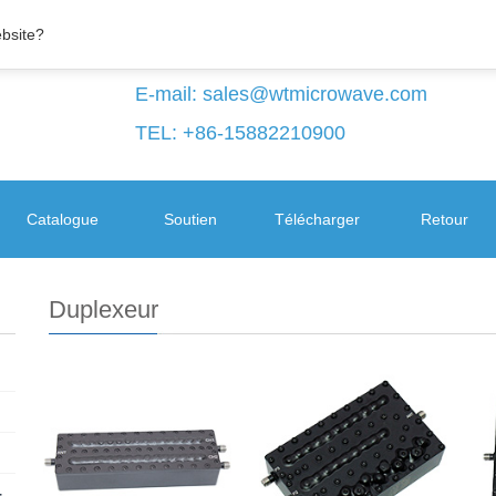
ebsite?
E-mail:
sales@wtmicrowave.com
TEL: +86-15882210900
Catalogue
Soutien
Télécharger
Retour
Duplexeur
+