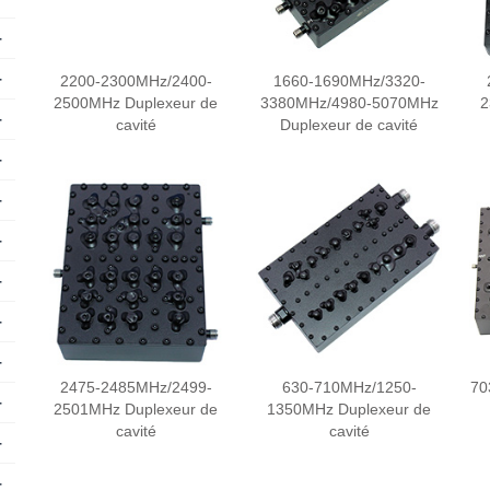
+
+
2200-2300MHz/2400-
1660-1690MHz/3320-
2500MHz Duplexeur de
3380MHz/4980-5070MHz
2
+
cavité
Duplexeur de cavité
+
+
+
+
+
+
2475-2485MHz/2499-
630-710MHz/1250-
70
+
2501MHz Duplexeur de
1350MHz Duplexeur de
cavité
cavité
+
+