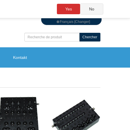
Yes
No
🌐 Français [Changer]
Chercher
Kontakt