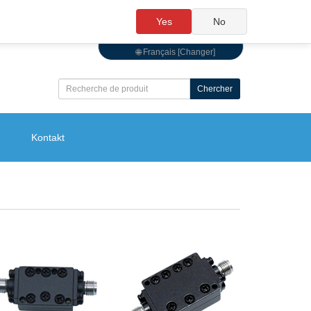
Yes
No
🌐 Français [Changer]
Chercher
Kontakt