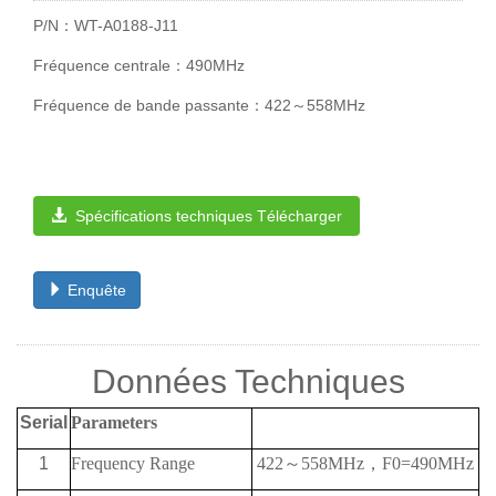
P/N：WT-A0188-J11
Fréquence centrale：490MHz
Fréquence de bande passante：422～558MHz
Spécifications techniques Télécharger
Enquête
Données Techniques
Serial
Parameters
1
Frequency Range
422
～
558MHz
，
F0=490MHz