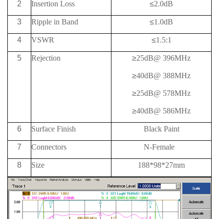
2
Insertion Loss
≤
2.0dB
3
Ripple in Band
≤
1.0dB
4
VSWR
≤
1.5:1
5
Rejection
≥
25
dB@
396MHz
≥
40
dB@
388MHz
≥
25
dB@
578MHz
≥
40
dB@
586MHz
6
Surface Finish
Black Paint
7
Connectors
N-Female
8
Size
188*98*27mm