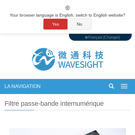
🌐
Your browser language is English, switch to English website?
Yes
No
🌐 Français [Changer]
LA NAVIGATION
Bascu
la
navig
Filtre passe-bande internumérique