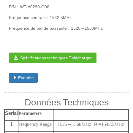
P/N：WT-A0290-Q06
Fréquence centrale：1542.5MHz
Fréquence de bande passante：1525～1560MHz
Spécifications techniques Télécharger
Enquête
Données Techniques
Serial
Parameters
1
Frequency Range
1525
～
1560MHz
F0=1542.5MHz