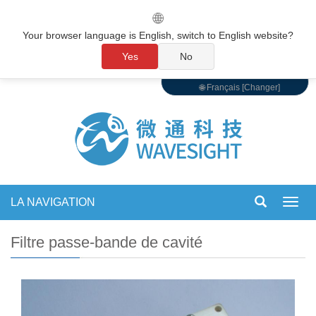
🌐
Your browser language is English, switch to English website?
Yes
No
🌐 Français [Changer]
LA NAVIGATION
Bascu
la
navig
Filtre passe-bande de cavité