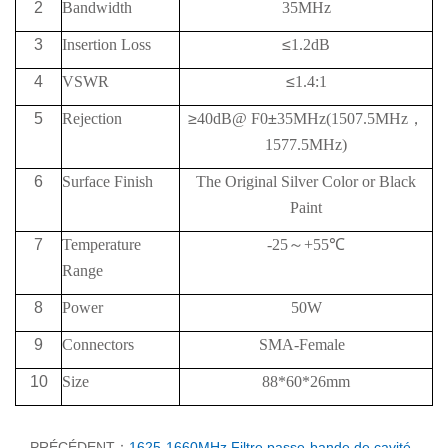
2
Bandwidth
35MHz
3
Insertion Loss
≤
1.2dB
4
VSWR
≤
1.4:1
5
Rejection
≥
40
dB@
F0
±
35MHz
(1507.5
MHz
，
1577.5
MHz)
6
Surface Finish
The Original Silver Color or Black
Paint
7
Temperature
-25
～
+55
℃
Range
8
Power
50W
9
Connectors
SMA-Female
10
Size
88*60*26mm
PRÉCÉDENT：
1625-1660MHz Filtre passe-bande de cavité