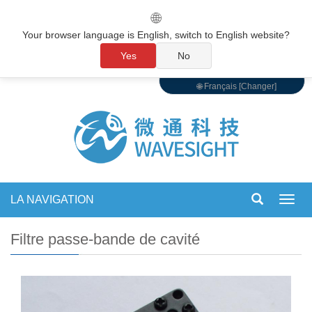
🌐
Your browser language is English, switch to English website?
Yes
No
🌐 Français [Changer]
LA NAVIGATION
Bascu
la
navig
Filtre passe-bande de cavité