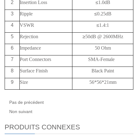
2
Insertion Loss
≤
1.0dB
3
Ripple
≤
0.25dB
4
VSWR
≤
1.4:1
5
Rejection
≥
50
dB @
2600MHz
6
Impedance
50 Ohm
7
Port Connectors
SMA-Female
8
Surface Finish
Black Paint
9
Size
56*56*21mm
Pas de précédent
Non suivant
PRODUITS CONNEXES