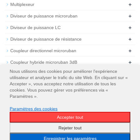
+
Multiplexeur
+
Diviseur de puissance microruban
+
Diviseur de puissance LC
+
Diviseur de puissance de résistance
+
Coupleur directionnel microruban
+
Coupleur hybride microruban 3dB
Nous utilisons des cookies pour améliorer l'expérience
+
Atténuateur
utilisateur et analyser le trafic du site Web. En cliquant sur «
Accepter », vous acceptez notre utilisation de tous les
+
Résiliation
cookies. Vous pouvez gérer vos préférences via «
Paramètres ».
Paramètres des cookies
Accepter tout
© 2026
WT Microwave INC.
Plan du site
Rejeter tout
Enregistrer les paramètres