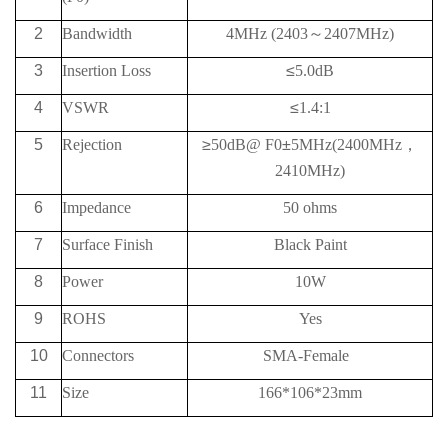
2
Bandwidth
4MHz (2403
～
2407MHz)
3
Insertion Loss
≤
5.0dB
4
VSWR
≤
1.4:1
5
Rejection
≥
50
dB@
F0
±
5MHz
(2400
MHz
，
2410
MHz)
6
Impedance
50 ohms
7
Surface Finish
Black Paint
8
Power
10W
9
ROHS
Yes
10
Connectors
SMA-Female
11
Size
166*106*23mm