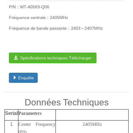
P/N：WT-A0569-Q06
Fréquence centrale：2405MHz
Fréquence de bande passante：2403～2407MHz
Spécifications techniques Télécharger
Enquête
Données Techniques
Serial
Parameters
1
Center Frequency
2405MHz
(F0)