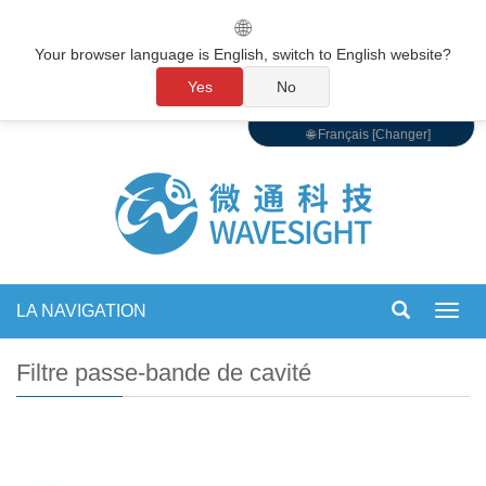
🌐
Your browser language is English, switch to English website?
Yes
No
🌐 Français [Changer]
LA NAVIGATION
Bascu
la
navig
Filtre passe-bande de cavité