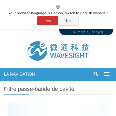
🌐
Your browser language is English, switch to English website?
Yes
No
🌐 Français [Changer]
LA NAVIGATION
Bascu
la
navig
Filtre passe-bande de cavité