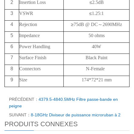
2
Insertion Loss
≤
2.5dB
3
VSWR
≤
1.25:1
4
Rejection
≥
75
dB @
DC
～
2690MHz
5
Impedance
50 ohms
6
Power Handling
40W
7
Surface Finish
Black Paint
8
Connectors
N-Female
9
Size
174*72*21 mm
PRÉCÉDENT：
4379.5-4840.5MHz Filtre passe-bande en
peigne
SUIVANT：
8-18GHz Diviseur de puissance microruban à 2
PRODUITS CONNEXES