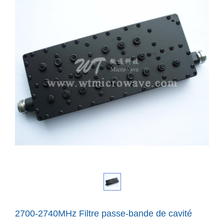
2700-2740MHz Filtre passe-bande de cavité