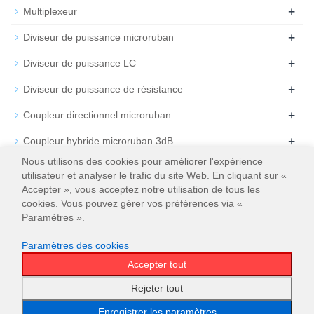
+
Multiplexeur
+
Diviseur de puissance microruban
+
Diviseur de puissance LC
+
Diviseur de puissance de résistance
+
Coupleur directionnel microruban
+
Coupleur hybride microruban 3dB
Nous utilisons des cookies pour améliorer l'expérience
+
Atténuateur
utilisateur et analyser le trafic du site Web. En cliquant sur «
Accepter », vous acceptez notre utilisation de tous les
+
Résiliation
cookies. Vous pouvez gérer vos préférences via «
Paramètres ».
Paramètres des cookies
Accepter tout
© 2026
WT Microwave INC.
Plan du site
Rejeter tout
Enregistrer les paramètres