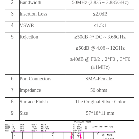
2
Bandwidth
50MHz
(3.835
～
3.885GHz)
3
Insertion Loss
≤
2.0dB
4
VSWR
≤
1.5:1
5
Rejection
≥
50
dB @
DC
～
3.66GHz
≥
50
dB @
4.06
～
12GHz
≥
40
dB @
F0/2
，
2*F0
，
3*F0
(
±
1MHz)
6
Port Connectors
SMA-Female
7
Impedance
50 ohms
8
Surface Finish
The Original Silver Color
9
Size
57*18*11 mm