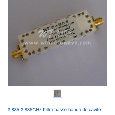
3.835-3.885GHz Filtre passe-bande de cavité