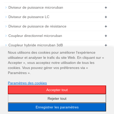
+
Diviseur de puissance microruban
+
Diviseur de puissance LC
+
Diviseur de puissance de résistance
+
Coupleur directionnel microruban
+
Coupleur hybride microruban 3dB
Nous utilisons des cookies pour améliorer l'expérience
+
Atténuateur
utilisateur et analyser le trafic du site Web. En cliquant sur «
Accepter », vous acceptez notre utilisation de tous les
+
Résiliation
cookies. Vous pouvez gérer vos préférences via «
Paramètres ».
Paramètres des cookies
Accepter tout
© 2026
WT Microwave INC.
Plan du site
Rejeter tout
Enregistrer les paramètres
Email
WeChat
WhatsApp
Menu
Haut