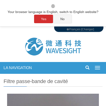
🌐
Your browser language is English, switch to English website?
Yes
No
🌐 Français [Changer]
LA NAVIGATION
Bascu
la
navig
Filtre passe-bande de cavité