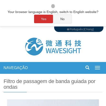
🌐
Your browser language is English, switch to English website?
Yes
No
🌐 Português [Chang]
NAVEGAÇÃO
Alter
de
nave
Filtro de passagem de banda guiada por
ondas