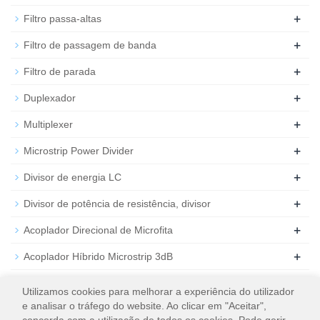
+
Filtro passa-altas
+
Filtro de passagem de banda
+
Filtro de parada
+
Duplexador
+
Multiplexer
+
Microstrip Power Divider
+
Divisor de energia LC
+
Divisor de potência de resistência, divisor
+
Acoplador Direcional de Microfita
+
Acoplador Híbrido Microstrip 3dB
+
Atenuador de RF coaxial
Utilizamos cookies para melhorar a experiência do utilizador
e analisar o tráfego do website. Ao clicar em "Aceitar",
+
Carga de RF coaxial