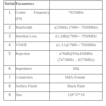
Serial
Parameters
1
Center Frequency
7925MHz
(F0)
2
Bandwidth
±
25MHz (7900
～
7950MHz)
3
Insertion Loss
≤
1.2dB@7900
～
7950MHz
4
VSWR
≤
1.3:1@7900
～
7950MHz
5
Rejection
≥
70
dB@
F0
±
450MHz
(7475MHz
，
8375MHz)
6
Impedance
50Ω
7
Connectors
SMA-Female
8
Surface Finish
Black Paint
9
Size
118*37*19