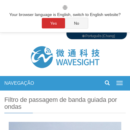
🌐
Your browser language is English, switch to English website?
Yes
No
🌐 Português [Chang]
NAVEGAÇÃO
Alter
de
nave
Filtro de passagem de banda guiada por
ondas