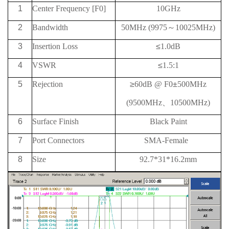
1
Center Frequency [F0]
10GHz
2
Bandwidth
50MHz (9975
～
10025MHz)
3
Insertion Loss
≤
1.0dB
4
VSWR
≤
1.5:1
5
Rejection
≥
60
dB @ F0
±
500MHz
(9500MHz
、
10500MHz)
6
Surface Finish
Black Paint
7
Port Connectors
SMA-Female
8
Size
92.7*31*16.2mm