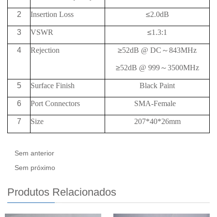
2
Insertion Loss
≤
2.0dB
3
VSWR
≤
1.3:1
4
Rejection
≥
52
dB @
DC
～
843
MHz
≥
52
dB @
999
～
3500MHz
5
Surface Finish
Black Paint
6
Port Connectors
SMA-Female
7
Size
207*40*26mm
Sem anterior
Sem próximo
Produtos Relacionados