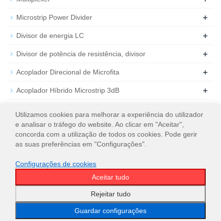
+
Microstrip Power Divider
+
Divisor de energia LC
+
Divisor de potência de resistência, divisor
+
Acoplador Direcional de Microfita
+
Acoplador Híbrido Microstrip 3dB
+
Atenuador de RF coaxial
Utilizamos cookies para melhorar a experiência do utilizador
e analisar o tráfego do website. Ao clicar em "Aceitar",
+
Carga de RF coaxial
concorda com a utilização de todos os cookies. Pode gerir
as suas preferências em "Configurações".
Configurações de cookies
Aceitar tudo
© 2026
WT Microwave INC.
Mapa do site
Rejeitar tudo
Guardar configurações
Email
WeChat
WhatsApp
Classificação
principal