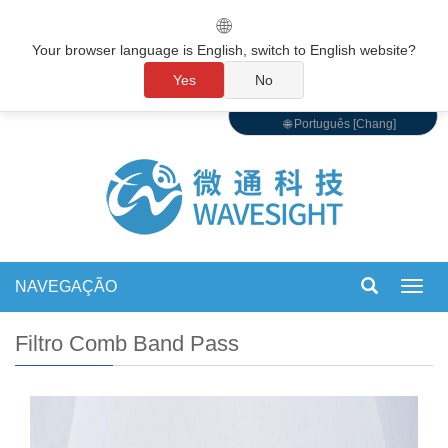
🌐
Your browser language is English, switch to English website?
Yes
No
🌐 Português [Chang]
NAVEGAÇÃO
Alter
de
nave
Filtro Comb Band Pass