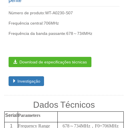
pente
Número de produto:WT-A0230-S07
Frequência central:706MHz
Frequência da banda passante:678～734MHz
Download de especificações técnicas
Investigação
Dados Técnicos
Serial
Parameters
1
Frequency Range
678
～
734MHz
，
F0=706MHz