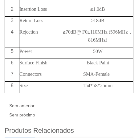
2
Insertion Loss
≤
1.0dB
3
Return Loss
≥
18
dB
4
Rejection
≥
70
dB@
F0
±
110MHz
(596
MHz
，
816
MHz)
5
Power
50W
6
Surface Finish
Black Paint
7
Connectors
SMA-Female
8
Size
154*58*25mm
Sem anterior
Sem próximo
Produtos Relacionados