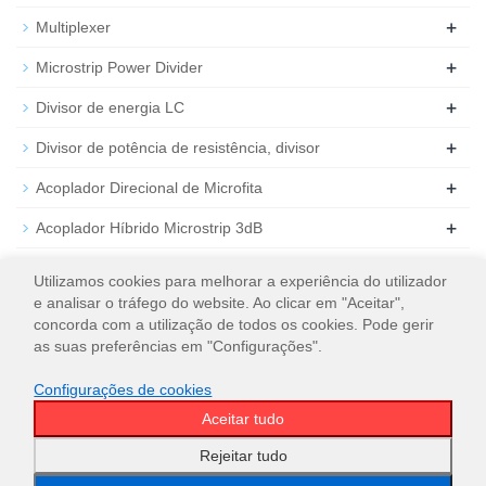
+
Multiplexer
+
Microstrip Power Divider
+
Divisor de energia LC
+
Divisor de potência de resistência, divisor
+
Acoplador Direcional de Microfita
+
Acoplador Híbrido Microstrip 3dB
+
Atenuador de RF coaxial
Utilizamos cookies para melhorar a experiência do utilizador
e analisar o tráfego do website. Ao clicar em "Aceitar",
+
Carga de RF coaxial
concorda com a utilização de todos os cookies. Pode gerir
as suas preferências em "Configurações".
Configurações de cookies
Aceitar tudo
© 2026
WT Microwave INC.
Mapa do site
Rejeitar tudo