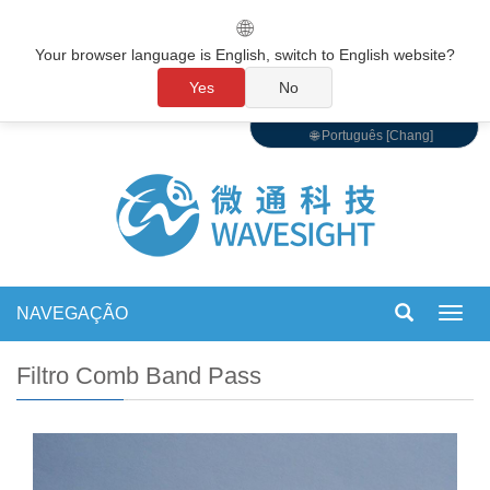
🌐
Your browser language is English, switch to English website?
Yes
No
🌐 Português [Chang]
NAVEGAÇÃO
Alter
de
nave
Filtro Comb Band Pass