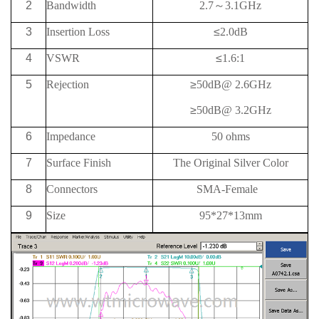
2
Bandwidth
2.7
～
3.1GHz
3
Insertion Loss
≤
2.0dB
4
VSWR
≤
1.6:1
5
Rejection
≥
50
dB@
2.6GHz
≥
50
dB@
3.2GHz
6
Impedance
50 ohms
7
Surface Finish
The Original Silver Color
8
Connectors
SMA-Female
9
Size
95*27*13mm