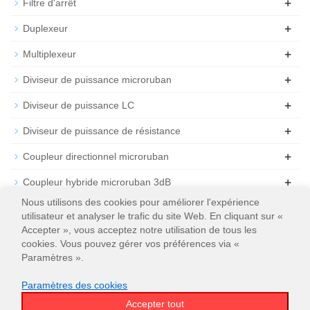
+
Filtre d'arrêt
+
Duplexeur
+
Multiplexeur
+
Diviseur de puissance microruban
+
Diviseur de puissance LC
+
Diviseur de puissance de résistance
+
Coupleur directionnel microruban
+
Coupleur hybride microruban 3dB
Nous utilisons des cookies pour améliorer l'expérience
+
Atténuateur
utilisateur et analyser le trafic du site Web. En cliquant sur «
Accepter », vous acceptez notre utilisation de tous les
+
Résiliation
cookies. Vous pouvez gérer vos préférences via «
Paramètres ».
Paramètres des cookies
Accepter tout
© 2026
WT Microwave INC.
Plan du site