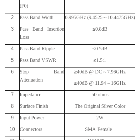
(F0)
2
Pass Band Width
0.995GHz (9.4525
～
10.4475GHz)
3
Pass Band Insertion
≤
0.8dB
Loss
4
Pass Band Ripple
≤
0.5dB
5
Pass Band VSWR
≤
1.5:1
6
Stop Band
≥
40
dB @
DC
～
7.96GHz
Attenuation
≥
40
dB @
11.94
～
16GHz
7
Impedance
50 ohms
8
Surface Finish
The Original Silver Color
9
Input Power
2W
10
Connectors
SMA-Female