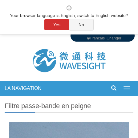
🌐
Your browser language is English, switch to English website?
Yes
No
🌐 Français [Changer]
LA NAVIGATION
Bascu
la
navig
Filtre passe-bande en peigne