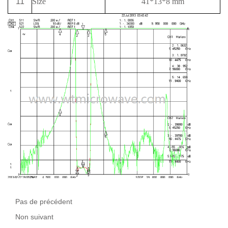
11
Size
41*13*8 mm
Pas de précédent
Non suivant