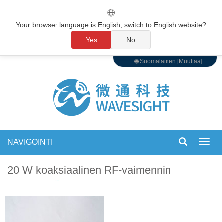
🌐
Your browser language is English, switch to English website?
Yes
No
🌐 Suomalainen [Muuttaa]
NAVIGOINTI
Vaihd
navigo
20 W koaksiaalinen RF-vaimennin