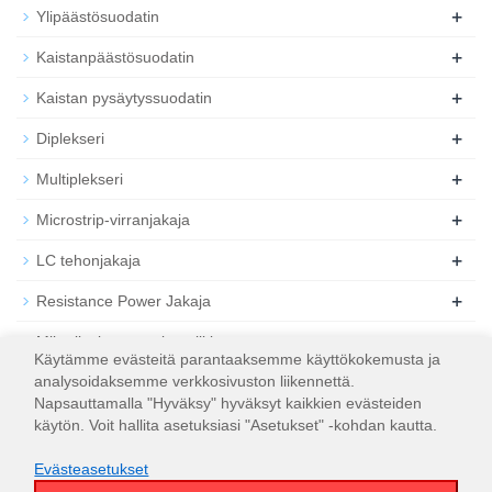
+
Ylipäästösuodatin
+
Kaistanpäästösuodatin
+
Kaistan pysäytyssuodatin
+
Diplekseri
+
Multiplekseri
+
Microstrip-virranjakaja
+
LC tehonjakaja
+
Resistance Power Jakaja
+
Mikroliuskasuuntainen liitin
Käytämme evästeitä parantaaksemme käyttökokemusta ja
+
analysoidaksemme verkkosivuston liikennettä.
Microstrip 3dB hybridiliitin
Napsauttamalla "Hyväksy" hyväksyt kaikkien evästeiden
+
Koaksiaalinen RF-vaimennin
käytön. Voit hallita asetuksiasi "Asetukset" -kohdan kautta.
+
Koaksiaalinen RF-kuorma
Evästeasetukset