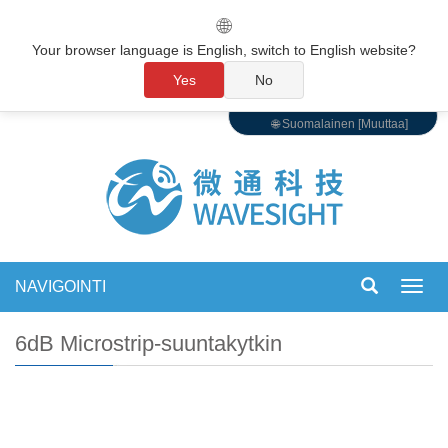
🌐
Your browser language is English, switch to English website?
Yes
No
🌐 Suomalainen [Muuttaa]
NAVIGOINTI
Vaihd
navigo
6dB Microstrip-suuntakytkin