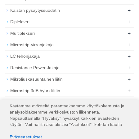
+
Kaistan pysäytyssuodatin
+
Diplekseri
+
Multiplekseri
+
Microstrip-virranjakaja
+
LC tehonjakaja
+
Resistance Power Jakaja
+
Mikroliuskasuuntainen liitin
+
Microstrip 3dB hybridiliitin
+
Koaksiaalinen RF-vaimennin
Käytämme evästeitä parantaaksemme käyttökokemusta ja
analysoidaksemme verkkosivuston liikennettä.
+
Koaksiaalinen RF-kuorma
Napsauttamalla "Hyväksy" hyväksyt kaikkien evästeiden
käytön. Voit hallita asetuksiasi "Asetukset" -kohdan kautta.
Evästeasetukset