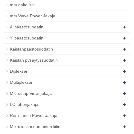
mm aaltoliitin
mm Wave Power Jakaja
+
Alipäästösuodatin
+
Ylipäästösuodatin
+
Kaistanpäästösuodatin
+
Kaistan pysäytyssuodatin
+
Diplekseri
+
Multiplekseri
+
Microstrip-virranjakaja
+
LC tehonjakaja
+
Resistance Power Jakaja
+
Mikroliuskasuuntainen liitin