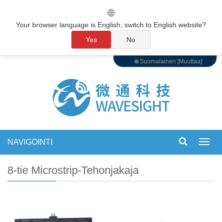
🌐
Your browser language is English, switch to English website?
Yes
No
🌐 Suomalainen [Muuttaa]
NAVIGOINTI
Vaihd
navigo
8-tie Microstrip-Tehonjakaja