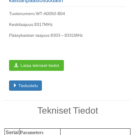
kaistanpäästösuodatin
Tuotenumero:WT-A0050-B04
Keskitaajuus:8317MHz
Pääsykaistan taajuus:8303～8331MHz
Lataa tekniset tiedot
Tiedustelu
Tekniset Tiedot
Serial
Parameters