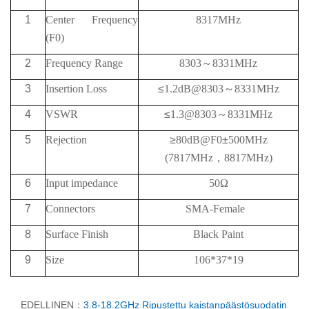
1
Center Frequency
8317MHz
(F0)
2
Frequency
Range
8303
～
8331MHz
3
Insertion Loss
≤
1.2dB@8303
～
8331MHz
4
VSWR
≤
1.3@8303
～
8331MHz
5
Rejection
≥
80
dB@
F0
±
500MHz
(7817MHz
，
8817MHz)
6
Input impedance
50Ω
7
Connectors
SMA-Female
8
Surface Finish
Black Paint
9
Size
106*37*19
EDELLINEN：
3.8-18.2GHz Ripustettu kaistanpäästösuodatin