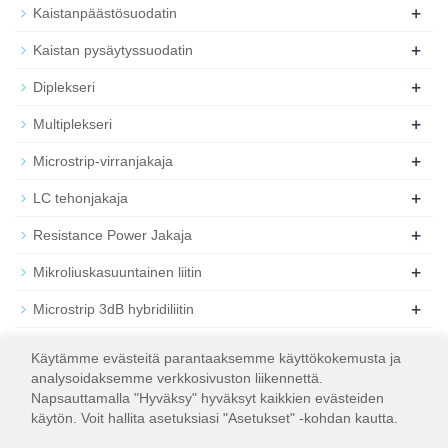
+
Kaistanpäästösuodatin
+
Kaistan pysäytyssuodatin
+
Diplekseri
+
Multiplekseri
+
Microstrip-virranjakaja
+
LC tehonjakaja
+
Resistance Power Jakaja
+
Mikroliuskasuuntainen liitin
+
Microstrip 3dB hybridiliitin
+
Koaksiaalinen RF-vaimennin
Käytämme evästeitä parantaaksemme käyttökokemusta ja
analysoidaksemme verkkosivuston liikennettä.
+
Koaksiaalinen RF-kuorma
Napsauttamalla "Hyväksy" hyväksyt kaikkien evästeiden
käytön. Voit hallita asetuksiasi "Asetukset" -kohdan kautta.