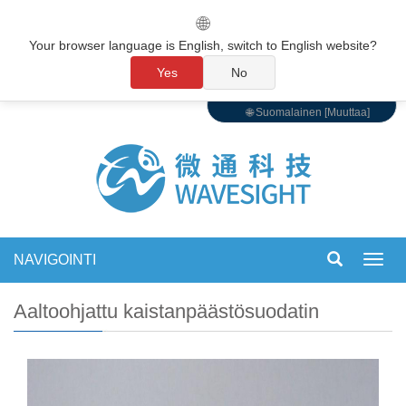
🌐
Your browser language is English, switch to English website?
Yes
No
🌐 Suomalainen [Muuttaa]
NAVIGOINTI
Vaihd
navigo
Aaltoohjattu kaistanpäästösuodatin