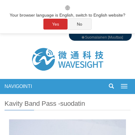
🌐
Your browser language is English, switch to English website?
Yes
No
🌐 Suomalainen [Muuttaa]
NAVIGOINTI
Vaihd
navigo
Kavity Band Pass -suodatin