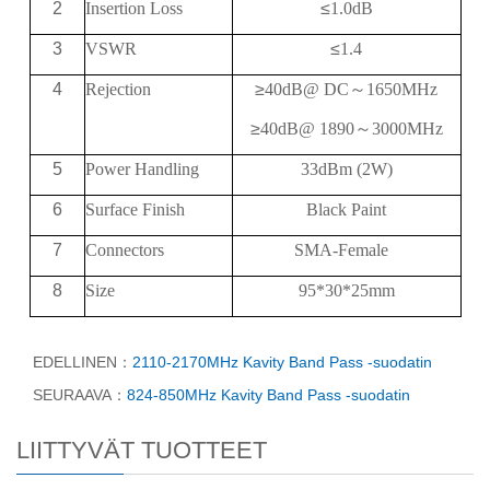
2
Insertion Loss
≤
1.0dB
3
VSWR
≤
1.4
4
Rejection
≥
40
dB@
DC
～
1650MHz
≥
40
dB@
1890
～
3000MHz
5
Power Handling
33dBm (2W)
6
Surface Finish
Black Paint
7
Connectors
SMA-Female
8
Size
95*30*25mm
EDELLINEN：
2110-2170MHz Kavity Band Pass -suodatin
SEURAAVA：
824-850MHz Kavity Band Pass -suodatin
LIITTYVÄT TUOTTEET