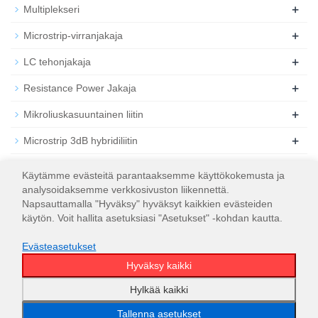
+
Multiplekseri
+
Microstrip-virranjakaja
+
LC tehonjakaja
+
Resistance Power Jakaja
+
Mikroliuskasuuntainen liitin
+
Microstrip 3dB hybridiliitin
+
Koaksiaalinen RF-vaimennin
Käytämme evästeitä parantaaksemme käyttökokemusta ja
analysoidaksemme verkkosivuston liikennettä.
+
Koaksiaalinen RF-kuorma
Napsauttamalla "Hyväksy" hyväksyt kaikkien evästeiden
käytön. Voit hallita asetuksiasi "Asetukset" -kohdan kautta.
Evästeasetukset
Hyväksy kaikki
© 2026
WT Microwave INC.
Sivustokartta
Hylkää kaikki
Tallenna asetukset