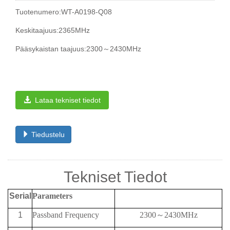
Tuotenumero:WT-A0198-Q08
Keskitaajuus:2365MHz
Pääsykaistan taajuus:2300～2430MHz
Lataa tekniset tiedot
Tiedustelu
Tekniset Tiedot
Serial
Parameters
1
Passband Frequency
2300
～
2430MHz