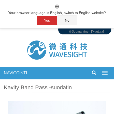
🌐
Your browser language is English, switch to English website?
Yes
No
🌐 Suomalainen [Muuttaa]
NAVIGOINTI
Vaihd
navigo
Kavity Band Pass -suodatin