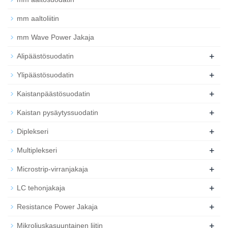
mm aaltoliitin
mm Wave Power Jakaja
+
Alipäästösuodatin
+
Ylipäästösuodatin
+
Kaistanpäästösuodatin
+
Kaistan pysäytyssuodatin
+
Diplekseri
+
Multiplekseri
+
Microstrip-virranjakaja
+
LC tehonjakaja
+
Resistance Power Jakaja
+
Mikroliuskasuuntainen liitin