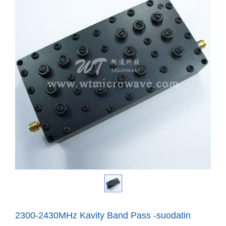
2300-2430MHz Kavity Band Pass -suodatin