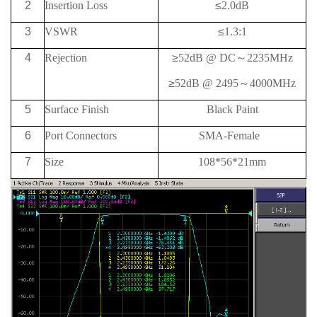
2
Insertion Loss
≤
2.0dB
3
VSWR
≤
1.3:1
4
Rejection
≥
52
dB @
DC
～
2235
MHz
≥
52
dB @
2495
～
4000MHz
5
Surface Finish
Black Paint
6
Port Connectors
SMA-Female
7
Size
108*56*21mm