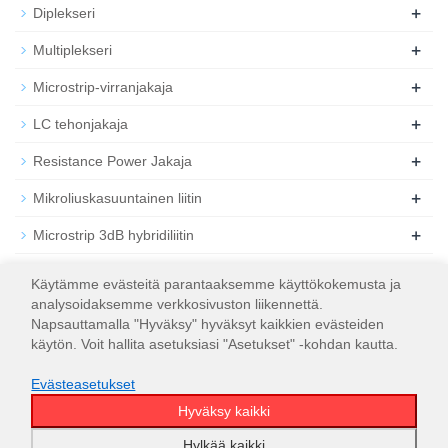
+
Diplekseri
+
Multiplekseri
+
Microstrip-virranjakaja
+
LC tehonjakaja
+
Resistance Power Jakaja
+
Mikroliuskasuuntainen liitin
+
Microstrip 3dB hybridiliitin
+
Koaksiaalinen RF-vaimennin
Käytämme evästeitä parantaaksemme käyttökokemusta ja
analysoidaksemme verkkosivuston liikennettä.
+
Koaksiaalinen RF-kuorma
Napsauttamalla "Hyväksy" hyväksyt kaikkien evästeiden
käytön. Voit hallita asetuksiasi "Asetukset" -kohdan kautta.
Evästeasetukset
Hyväksy kaikki
© 2026
WT Microwave INC.
Sivustokartta
Hylkää kaikki