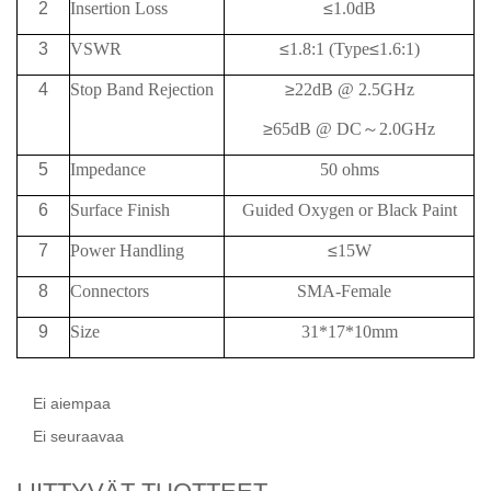
2
Insertion Loss
≤
1.0dB
3
VSWR
≤
1.8:1
(Type
≤
1.6:1)
4
Stop Band Rejection
≥
22
dB @ 2.5G
Hz
≥
65
dB @
DC
～
2.0G
Hz
5
Impedance
50 ohms
6
Surface Finish
Guided Oxygen or Black Paint
7
Power Handling
≤
15W
8
Connectors
SMA-Female
9
Size
31*17*10mm
Ei aiempaa
Ei seuraavaa