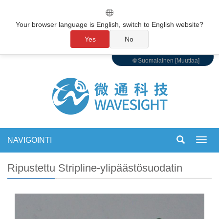
🌐
Your browser language is English, switch to English website?
Yes
No
🌐 Suomalainen [Muuttaa]
NAVIGOINTI
Vaihd
navigo
Ripustettu Stripline-ylipäästösuodatin