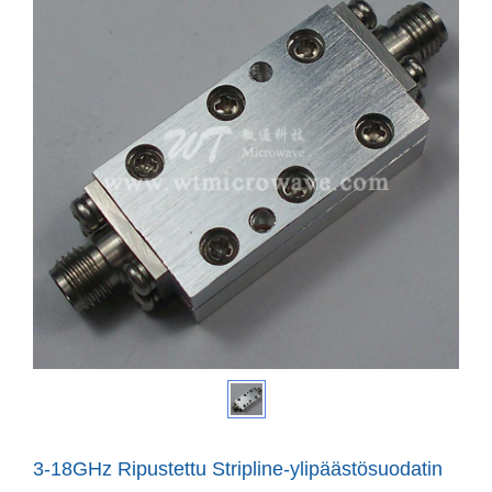
3-18GHz Ripustettu Stripline-ylipäästösuodatin