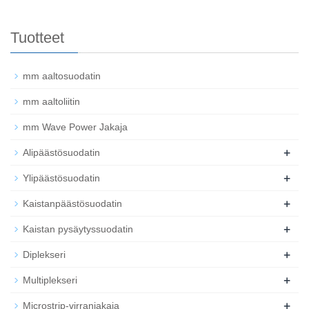
Tuotteet
mm aaltosuodatin
mm aaltoliitin
mm Wave Power Jakaja
+
Alipäästösuodatin
+
Ylipäästösuodatin
+
Kaistanpäästösuodatin
+
Kaistan pysäytyssuodatin
+
Diplekseri
+
Multiplekseri
+
Microstrip-virranjakaja