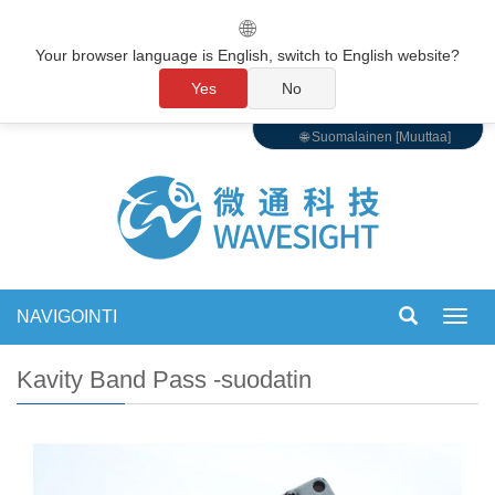
🌐
Your browser language is English, switch to English website?
Yes
No
🌐 Suomalainen [Muuttaa]
NAVIGOINTI
Vaihd
navigo
Kavity Band Pass -suodatin