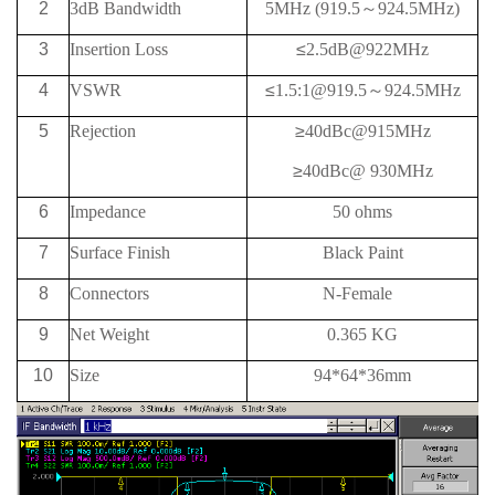
2
3dB Bandwidth
5MHz (919.5
～
924.5MHz)
3
Insertion Loss
≤
2.5dB@922MHz
4
VSWR
≤
1.5:1@919.5
～
924.5MHz
5
Rejection
≥
40
dBc@
915MHz
≥
40
dBc@
930MHz
6
Impedance
50 ohms
7
Surface Finish
Black Paint
8
Connectors
N-Female
9
Net Weight
0.365 KG
10
Size
94*64*36mm