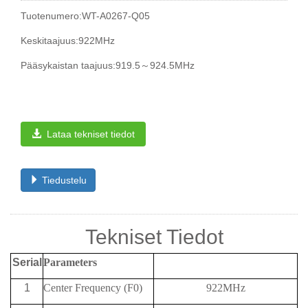
Tuotenumero:WT-A0267-Q05
Keskitaajuus:922MHz
Pääsykaistan taajuus:919.5～924.5MHz
Lataa tekniset tiedot
Tiedustelu
Tekniset Tiedot
Serial
Parameters
1
Center Frequency (F0)
922MHz