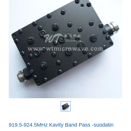
919.5-924.5MHz Kavity Band Pass -suodatin